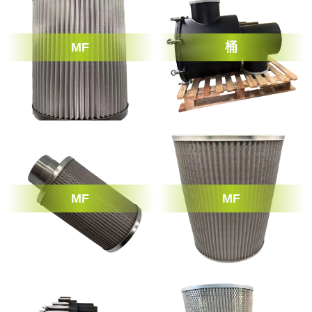
MF
桶
MF
MF