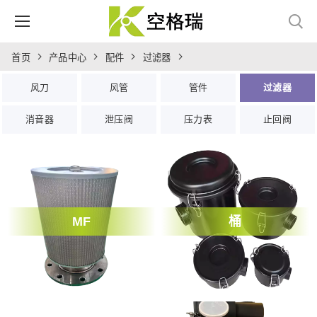
首页
产品中心
配件
过滤器
风刀
风管
管件
过滤器
消音器
泄压阀
压力表
止回阀
MF
桶