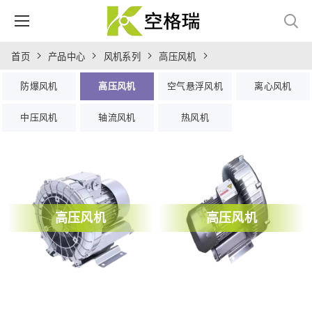
首页
产品中心
风机系列
高压风机
防爆风机
高压风机
空气悬浮风机
离心风机
中压风机
轴流风机
热风机
高压风机
高压风机