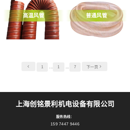
高温风管
普通风管
1
...
1
...
7
下一页
上海创铭景利机电设备有限公司
服务热线：
159 7447 9446