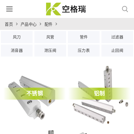
首页
产品中心
配件
风刀
风管
管件
过滤器
消音器
泄压阀
压力表
止回阀
不锈钢
铝制