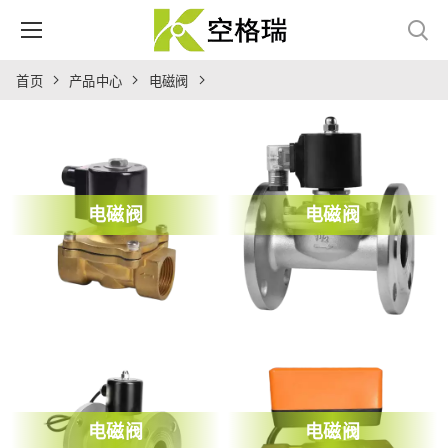
首页
产品中心
电磁阀
电磁阀
电磁阀
电磁阀
电磁阀